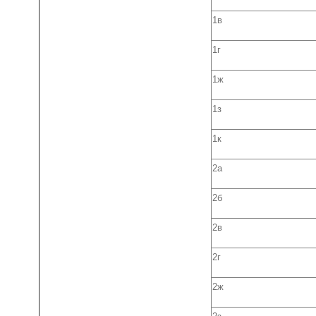
1в
1г
1ж
1з
1к
2а
2б
2в
2г
2ж