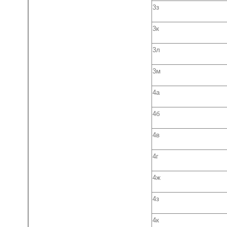
3з
3к
3л
3м
4а
4б
4в
4г
4ж
4з
4к