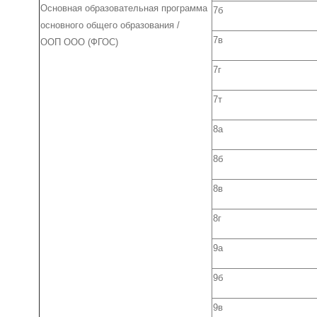
Основная образовательная программа
7б
основного общего образования /
7в
ООП ООО (ФГОС)
7г
7т
8а
8б
8в
8г
9а
9б
9в