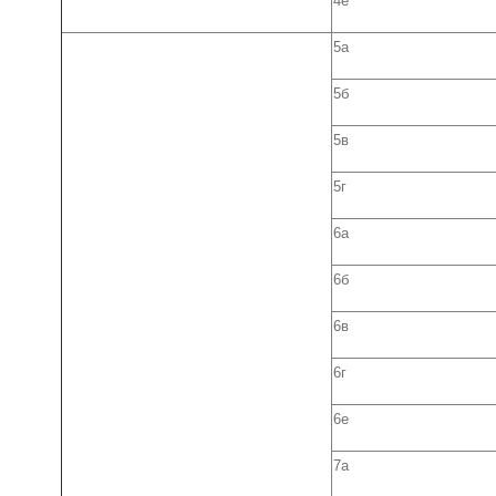
4е
5а
5б
5в
5г
6а
6б
6в
6г
6е
7а