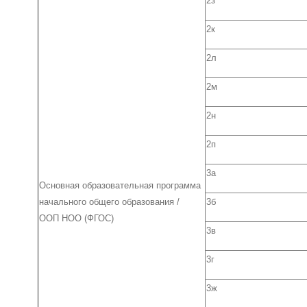
2з
2к
2л
2м
2н
2п
3а
Основная образовательная программа
начального общего образования /
3б
ООП НОО (ФГОС)
3в
3г
3ж