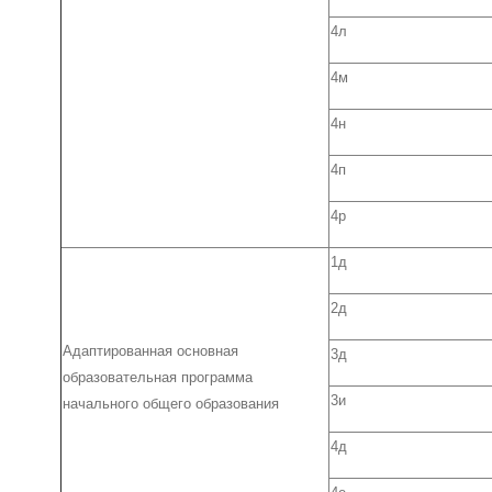
4л
4м
4н
4п
4р
1д
2д
Адаптированная основная
3д
образовательная программа
3и
начального общего образования
4д